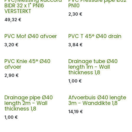
BIDR 32 x 1" PN16
PN10
VERSTERKT
2,30
€
49,32
€
PVC Mof Ø40 afvoer
PVC T 45° Ø40 drain
3,20
€
3,84
€
PVC Knie 45° Ø40
Drainage tube Ø40
afvoer
length 1m - Wall
thickness 1,8
2,90
€
1,00
€
Drainage pipe Ø40
Afvoerbuis Ø40 lengte
length 2m - Wall
3m - Wanddikte 1,8
thickness 1,8
14,19
€
1,00
€