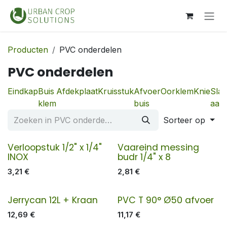
Overslaan naar inhoud
Producten
PVC onderdelen
PVC onderdelen
Eindkap
Buis
Afdekplaat
Kruisstuk
Afvoer
Oorklem
Knie
Sla
klem
buis
aans
Sorteer op
Verloopstuk 1/2" x 1/4"
Vaareind messing
INOX
budr 1/4" x 8
3,21
€
2,81
€
Jerrycan 12L + Kraan
PVC T 90° Ø50 afvoer
12,69
€
11,17
€