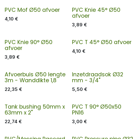
PVC Mof Ø50 afvoer
PVC Knie 45° Ø50
afvoer
4,10
€
3,89
€
PVC Knie 90° Ø50
PVC T 45° Ø50 afvoer
afvoer
4,10
€
3,89
€
Afvoerbuis Ø50 lengte
Inzetdraadsok Ø32
3m - Wanddikte 1,8
mm - 3/4"
22,35
€
5,50
€
Tank bushing 50mm x
PVC T 90° Ø50x50
63mm x 2"
PN16
22,74
€
3,00
€
PVC/Messing Raccord
PVC Pressure pipe Ø32