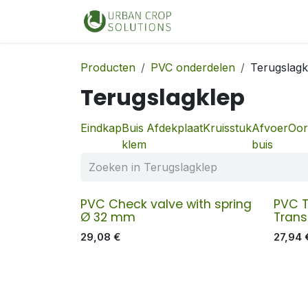
Overslaan naar inhoud
Home
Shop
Producten
PVC onderdelen
Terugslagk
Terugslagklep
Eindkap
Buis
Afdekplaat
Kruisstuk
Afvoer
Oor
klem
buis
PVC Check valve with spring
PVC T
Ø 32 mm
Tran
29,08
€
27,94