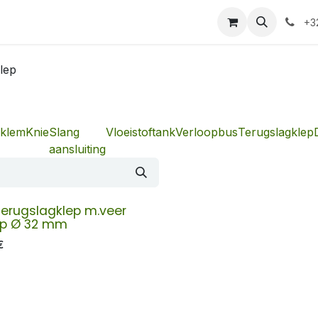
+3
lep
klem
Knie
Slang
Vloeistoftank
Verloopbus
Terugslagklep
aansluiting
erugslagklep m.veer
sp Ø 32 mm
€