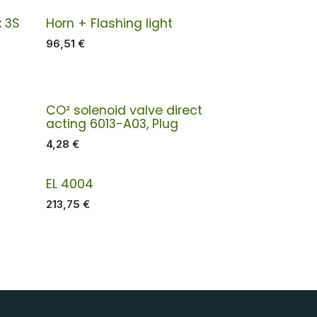
x 3S
Horn + Flashing light
96,51
€
CO² solenoid valve direct
acting 6013-A03, Plug
4,28
€
EL 4004
213,75
€