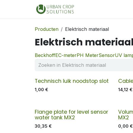
Overslaan naar inhoud
Home
Shop
Producten
Elektrisch materiaal
Elektrisch materiaa
Beckhoff
EC-meter
PH Meter
Sensor
UV lam
Technisch luik noodstop slot
Cabl
1,00
€
14,12
€
Flange plate for level sensor
Volum
water tank MX2
MX2
30,35
€
0,00
€