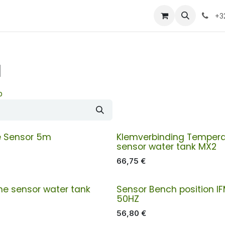
+3
l
p
e Sensor 5m
Klemverbinding Tempera
sensor water tank MX2
66,75
€
e sensor water tank
Sensor Bench position I
50HZ
56,80
€