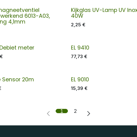
magneetventiel
Kijkglas UV-Lamp UV Ino
twerkend 6013-A03,
40W
ing 4,1mm
2,25
€
Debiet meter
EL 9410
€
77,73
€
e Sensor 20m
EL 9010
€
15,39
€
1
2