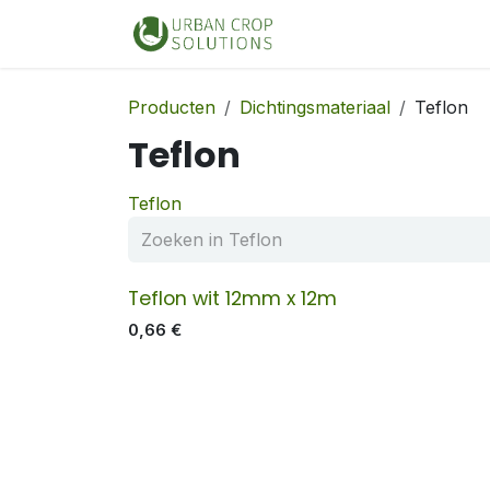
Overslaan naar inhoud
Home
Shop
Producten
Dichtingsmateriaal
Teflon
Teflon
Teflon
Teflon wit 12mm x 12m
0,66
€